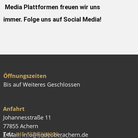
Media Plattformen freuen wir uns
immer. Folge uns auf Social Media!
Öffnungszeiten
Bis auf Weiteres Geschlossen
Anfahrt
Johannesstraße 11
77855 Achern
Tel.:
+49 ​172 7264908
E-Mail: info@lindeoberachern.de